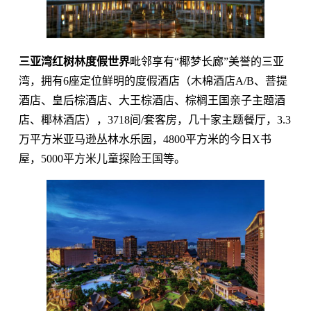
三亚湾红树林度假世界
毗邻享有“椰梦长廊”美誉的三亚
湾，拥有6座定位鲜明的度假酒店（木棉酒店A/B、菩提
酒店、皇后棕酒店、大王棕酒店、棕榈王国亲子主题酒
店、椰林酒店），3718间/套客房，几十家主题餐厅，3.3
万平方米亚马逊丛林水乐园，4800平方米的今日X书
屋，5000平方米儿童探险王国等。