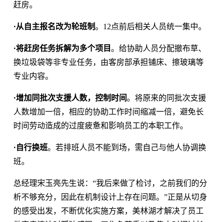
赶房。
·
从自主报名改为轮班制
。12点前后相关人员统一集中。
·
将赶房任务拆解为多个项目
。给协助人员分配撤布草、
换垃圾袋等非专业任务，由客房部承担铺床、擦玻璃等
专业内容。
·
增加同批次支援人数，控制时间
。将原来的同批次支援
人数增加一倍，相应的协助工作时间缩减一倍，避免长
时间劳动造成的过度疲惫和影响员工的本职工作。
·
自行换班
。若排班人员不能到场，需自己与他人协调换
班。
总经理宋玉亮先生说：“我后来做了检讨，之前我们的分
析不够充分，因此在机制设计上存在问题。”正是从切身
的感受出发，不断优化实施方案，美林湖才解决了员工