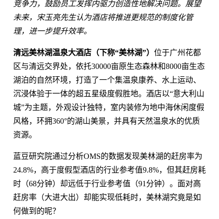
竞争力，鼓励员工发挥内驱力创造性地解决问题。展望
未来，宋玉亮先生认为酒店将推进更规范的制度化管
理，进一步提升效率。
清远美林湖温泉大酒店（下称“美林湖”）
位于广州花都
区与清远交界处，依托30000亩原生态森林和8000亩生态
湖泊的自然环境，打造了一个集温泉康养、水上运动、
沉浸体验于一体的超五星级度假胜地。酒店以“意大利山
城”为主题，外观设计独特，室内装修为地中海休闲度假
风格，环拥360°的湖山美景，并具有天然温泉水的优质
资源。
蓝豆研究院通过分析OMS的数据发现美林湖的赶房率为
24.8%，高于度假型酒店的行业参考值9.8%，但其赶房耗
时（68分钟）却远低于行业参考值（91分钟）。面对高
赶房率（大进大出）却能实现低耗时，美林湖究竟是如
何做到的呢？