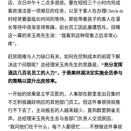
店、次日中午十二点多退房。要在短短三个小时内完成
客房清洁是一项艰巨的任务，以至于客人在办理Check-in
时经常要面临长时间的等待。那些带着孩子的客人在漫
长等待中逐渐变得焦躁，前台员工因此屡遭怒斥。目睹
这一幕的宋玉亮先生说：“我看到这种现象之后非常心
疼”。
赶房困难与人力缺口有关，如何在控制成本的前提下解
决这个问题呢？总经理宋玉亮先生的思路是，
“充分发挥
酒店几百名员工的人力”，于是美林湖决定实施全员参与
的策略以提升出房效率。
一开始的效果是立竿见影的，人事部在群里发出召集时
不乏积极踊跃响应的其他部门员工。但这件事很快就推
行不下去了，主动报名的人越来越少，直到群里鸦雀无
声。总经理宋玉亮先生去与各部门负责人交流原因，
“我问他们在干什么，每个人都很忙……不想做这件事就